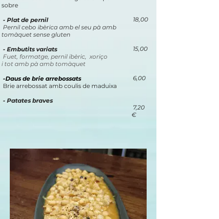
sobre
18,00
- Plat de pernil
Pernil cebo ibèrica amb el seu pà amb
tomàquet sense gluten
15,00
- Embutits variats
Fuet, formatge, pernil ibèric, xoriço
i tot amb pà amb tomàquet
6,00
​​​ -Daus de brie arrebossats
Brie arrebossat amb coulis de maduixa
- Patates braves
7,20
€