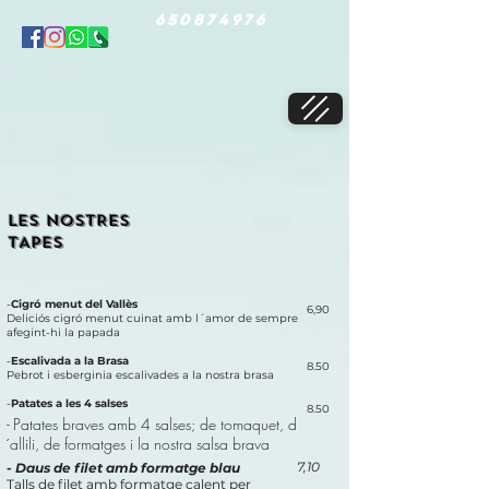
650874976
LES NOSTRES
TAPES
-
Cigró menut del Vallès
6,90
Deliciós cigró menut cuinat amb l´amor de sempre
afegint-hi la papada
-
Escalivada a la Brasa
8.50
Pebrot i esberginia escalivades a la nostra brasa
-
Patates a les 4 salses
8.50
-
Patates braves amb 4 salses; de tomaquet, d
´allili, de formatges i la nostra salsa brava
7,10
- Daus de filet amb formatge blau
Talls de filet amb formatge calent per